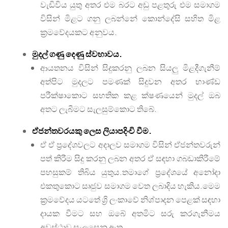
වැඩිවිය යුතු අතර එම බරට අඩු පළතුරු එම සමාගම
විසින් මිළට ගනු ලබන්නේ කොන්දේසි සහිත මිළ
ක්‍රමවේදයකට අනුවය.
මුදල් ගණු දෙණු ස්වභාවය.
ආයතනය විසින් සිදුකරනු ලබන සියලු මිළදීගැනීම්
අත්පිට මුදලට පමණක් සිදුවන අතර භාණ්ඩ
පරීක්ෂාකොට සහතික කළ ක්ෂණයෙන් මුදල් ඔබ
අතට ලැබීමට සැලසුම්කොට තිබේ.
ඒජන්තවරයකු ලෙස ලියාපදිංචි වීම.
ඒ ඒ ප්‍රදේශවලට අදාලව සමාගම විසින් ඒජන්තවරුන්
පත් කිරීම සිදු කරනු ලබන අතර ඒ සඳහා ගබඩාකිරීමේ
පහසුකම් තිබිය යුතුය.තමාගේ ප්‍රදේශයේ අනෝදා
එකතුකොට සෘජුව සමාගම වෙත ලබාදිය හැකිය.මෙම
ක්‍රමවේදය යටතේ ශ්‍රි ලංකාවේ නිශ්පාදන පෙළක් සඳහා
දායක වීමට සහ ඔබේ අතමිට සරු කරගැනීමය
අවස්ථාව සැලසෙනු ඇත.