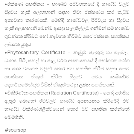
•රක්ෂණ සහතිකය – භාණ්ඩ පරිවහනයේ දී භාණ්ඩ වලට
සිදුවිය හැකි අලාභහානි සඳහා ඒවා රක්ෂණය කර තැබීම
අත්‍යවශ්‍ය කාරණයකි. මෙහිදී භාණ්ඩවල පිරිවැය හා සිදුවිය
හැකි අලාභහානි මෙන්ම ආපදා සැලකිල්ලට ගනිමින් එම භාණ්ඩ
ගුවන්ගත කිරීමට හෝ නැව්ගත කිරීමට පෙර රක්ෂණ සහතිකය
ලබාගත යුතුය.
•Phytosanitary Certificate – නැවුම් පළතුරු හා එළවලු,
ධාන්‍ය, පිටි, සහල් හා පැල වර්ග අපනයනයේ දී භෝගගත රෝග
හා ශාක වසංගත වලින් තොර බව සහතික කිරීම සඳහා මෙම
සහතිකය නිකුත් කිරීම සිදුවේ. මෙය කෘෂිකර්ම
දෙපාර්තමේන්තුව විසින් නිකුත් කරනු ලබන සහතිකයකි.
•විකිරණතා සහතිකය (Radiation Certificate) – සෞදි අරාබිය
ඇතුළු බොහෝ රටවලට භාණ්ඩ අපනයනය කිරීමේදී එම
භාණ්ඩ විකිරණශීලීත්වයෙන් තොර බව සහතික කරන්නේ
මෙමගිනි.
#soursop