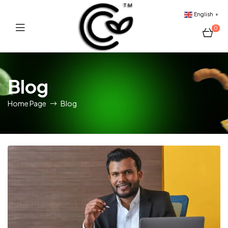
English
▼
0
Sri
Blog
Lankan
Home Page
Blog
Tropical
Fruits
Provider