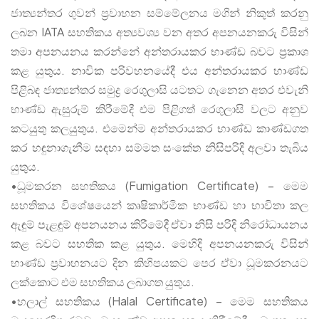
ජාත්‍යන්තර ගුවන් ප්‍රවාහන සම්මේලනය මගින් නිකුත් කරනු
ලබන IATA සහතිකය අත්‍යවශ්‍ය වන අතර අපනයනකරු විසින්
තමා අපනයනය කරන්නේ අන්තරායකර භාණ්ඩ බවට ප්‍රකාශ
කළ යුතුය. නාවික පරිවහනයේදී එය අන්තරායකර භාණ්ඩ
පිළිබඳ ජාත්‍යන්තර සමුද්‍ර රෙගුලාසි යටතට ගැනෙන අතර එවැනි
භාණ්ඩ ඇසුරුම් කිරීමේදී එම පිළිගත් රෙගුලාසි වලට අනුව
කටයුතු කලයුතුය. එමෙන්ම අන්තරායකර භාණ්ඩ කාණ්ඩගත
කර හඳුනාගැනීම සඳහා සම්මත සංකේත නිසිපරිදි අලවා තැබිය
යුතුය.
•ධූමකරන සහතිකය (Fumigation Certificate) – මෙම
සහතිකය විශේෂයෙන් කෘෂිකාර්මික භාණ්ඩ හා භාවිතා කල
ඇඳුම් පැළඳුම් අපනයනය කිරීමේදී ඒවා නිසි පරිදි නිරෝධායනය
කළ බවට සහතික කළ යුතුය. මෙහිදි අපනයනකරු විසින්
භාණ්ඩ ප්‍රවාහනයට දින කිහිපයකට පෙර ඒවා ධූමකරනයට
ලක්කොට එම සහතිකය ලබාගත යුතුය.
•හලාල් සහතිකය (Halal Certificate) – මෙම සහතිකය