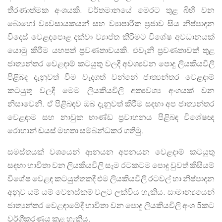
තීරණාත්මක අංශයකි. වර්තමානයේ මෙරට තුළ බිහි වන
බොහෝ ව්‍යවසායකයන් සහ ව්‍යාපාරික ප්‍රජාව සිය නිෂ්පාදන
විදෙස් වෙළඳපොළ දක්වා ව්‍යාප්ත කිරීමට විශේෂ අවධානයක්
යොමු කිරීම යහපත් ප්‍රවණතාවයකි. එවැනි ප්‍රවණතාවක් තුළ
ජාත්‍යන්තර වෙළඳාම් කටයුතු වලදී අවශ්‍යවන පොදු ලියකියවිලි
පිළිබඳ දැනුවත් වීම වැදගත් වන්නේ ජාත්‍යන්තර වෙළඳාම්
කටයුතු වලදී මෙම ලියකියවිලි අත්‍යවශ්‍ය අංගයක් වන
නිසාවෙනි. ඒ පිළිබඳව ඔබ දැනුවත් කිරීම සඳහා අප ජාත්‍යන්තර
වෙළඳාම සහ නාවුක භාණ්ඩ ප්‍රවාහනය පිළිබඳ විශේෂඥ
රොහාන් ඩයස් මහතා සම්බන්ධකර ගතිමු.
සමස්තයක් වශයෙන් ආනයන අපනයන වෙළඳාම් කටයුතු
සඳහා භාවිතා වන ලියකියවිලි සෑම රටකටම පොදු වුවත් කිසියම්
විශේෂ වෙළඳ කටයුත්තකදී එම ලියකියවිලි රටවල් හා නිෂ්පාදන
අනුව යම් යම් වෙනස්කම් වලට ලක්විය හැකිය. සාමාන්‍යයෙන්
ජාත්‍යන්තර වෙළඳාමේදී භාවිතා වන පොදු ලියකියවිලි අංශ 5කට
වර්ගීකරණය කළ හැකිය.