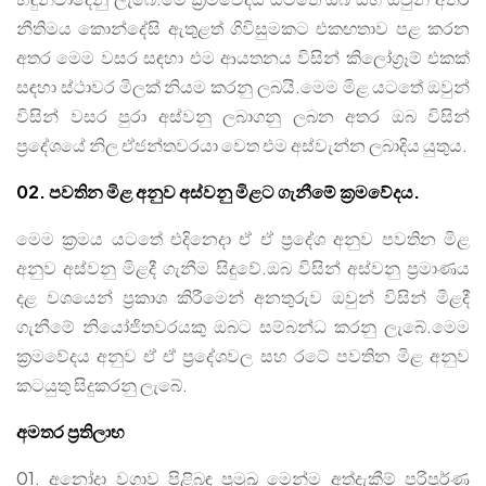
නීතිමය කොන්දේසි ඇතුළත් ගිවිසුමකට එකඟතාව පළ කරන
අතර මෙම වසර සඳහා එම ආයතනය විසින් කිලෝග්‍රෑම් එකක්
සඳහා ස්ථාවර මිලක් නියම කරනු ලබයි.මෙම මිළ යටතේ ඔවුන්
විසින් වසර පුරා අස්වනු ලබාගනු ලබන අතර ඔබ විසින්
ප්‍රදේශයේ නිල ඒජන්තවරයා වෙත එම අස්වැන්න ලබාදිය යුතුය.
02. පවතින මිළ අනුව අස්වනු මිළට ගැනීමේ ක්‍රමවේදය.
මෙම ක්‍රමය යටතේ එදිනෙදා ඒ ඒ ප්‍රදේශ අනුව පවතින මිළ
අනුව අස්වනු මිළදී ගැනීම සිදුවේ.ඔබ විසින් අස්වනු ප්‍රමාණය
දළ වශයෙන් ප්‍රකාශ කිරීමෙන් අනතුරුව ඔවුන් විසින් මිළදී
ගැනීමේ නියෝජිතවරයකු ඔබට සම්බන්ධ කරනු ලැබේ.මෙම
ක්‍රමවේදය අනුව ඒ ඒ ප්‍රදේශවල සහ රටේ පවතින මිළ අනුව
කටයුතු සිදුකරනු ලැබේ.
අමතර ප්‍රතිලාභ
01. අනෝදා වගාව පිළිබඳ ප්‍රමුඛ මෙන්ම අත්දැකීම් පරිපූර්ණ