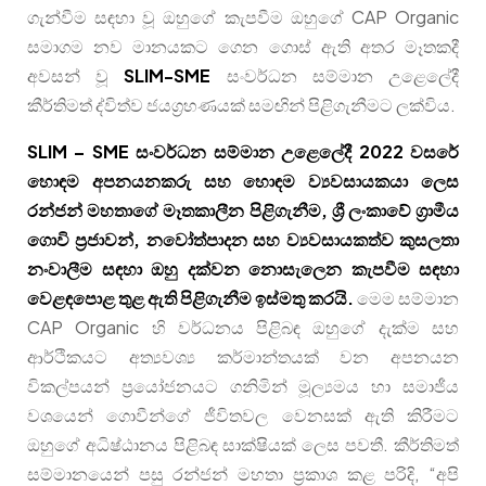
ගැන්වීම සඳහා වූ ඔහුගේ කැපවීම ඔහුගේ CAP Organic
සමාගම නව මානයකට ගෙන ගොස් ඇති අතර මෑතකදී
අවසන් වූ
SLIM-SME
සංවර්ධන සම්මාන උළෙලේදී
කීර්තිමත් ද්විත්ව ජයග්‍රහණයක් සමඟින් පිළිගැනීමට ලක්විය.
SLIM – SME සංවර්ධන සම්මාන උළෙලේදී 2022 වසරේ
හොඳම අපනයනකරු සහ හොඳම ව්‍යවසායකයා ලෙස
රන්ජන් මහතාගේ මෑතකාලීන පිළිගැනීම, ශ්‍රී ලංකාවේ ග්‍රාමීය
ගොවි ප්‍රජාවන්, නවෝත්පාදන සහ ව්‍යවසායකත්ව කුසලතා
නංවාලීම සඳහා ඔහු දක්වන නොසැලෙන කැපවීම සඳහා
වෙළඳපොළ තුළ ඇති පිළිගැනීම ඉස්මතු කරයි.
මෙම සම්මාන
CAP Organic හි වර්ධනය පිළිබඳ ඔහුගේ දැක්ම සහ
ආර්ථිකයට අත්‍යවශ්‍ය කර්මාන්තයක් වන අපනයන
විකල්පයන් ප්‍රයෝජනයට ගනිමින් මූල්‍යමය හා සමාජීය
වශයෙන් ගොවීන්ගේ ජීවිතවල වෙනසක් ඇති කිරීමට
ඔහුගේ අධිෂ්ඨානය පිළිබඳ සාක්ෂියක් ලෙස පවතී. කීර්තිමත්
සම්මානයෙන් පසු රන්ජන් මහතා ප්‍රකාශ කළ පරිදි, “අපි