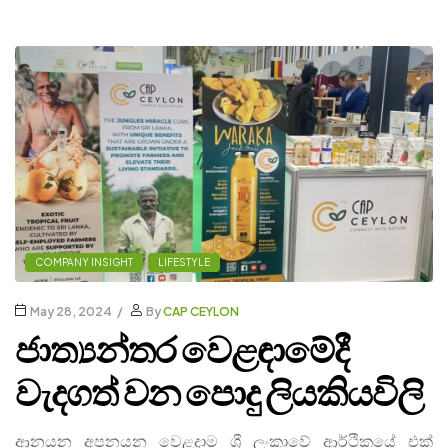
COMPANY INSIGHT
LIFESTYLE
May 28, 2024
By
CAP CEYLON
ජාත්‍යන්තර වෙළඳාමේදී
වැදගත් වන පොදු ලියකියවිලි
ආනයන අපනයන වෙළදාම ශ්‍රී ලංකාවේ ආර්ථිකයේ එක්