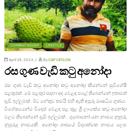
COMPANY INSIGHT
LIFESTYLE
April 28, 2024
By
CAP CEYLON
රස ගුණ වැඩි කටු අනෝදා
රස ගුණ වැඩි කටු අනෝදා කටු අනෝදා කියන්නේ සුවිශේෂී
පළතුරක්. මේ පළතුර සදහා අද වෙළඳ පළේ තිබෙන්නේ ඉතාමත්
දැඩි ඉල්ලුමක්. ඊට හේතුව තමයි එහි ඇති අපූරු ඖෂධීය ගුණය.
විශේෂයෙන්ම විදෙස් වෙළඳ පළ තුළ ශ්‍රී ලාංකේය කටු අනෝදා
වලට තිබෙන්නේ දැඩි ඉල්ලුමක් . ගුයබානෝ යන නාමය නුහුරු
නුපුරුදු නාමයකි. අනෝදා ශාඛයේ විද්‍යාත්මක නාමය ලෙස