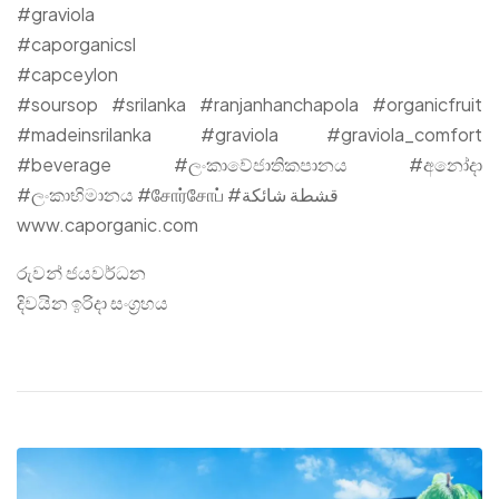
#graviola
#caporganicsl
#capceylon
#soursop #srilanka #ranjanhanchapola #organicfruit
#madeinsrilanka #graviola #graviola_comfort
#beverage #ලංකාවේජාතිකපානය #අනෝදා
#ලංකාභිමානය #சோர்சோப் #قشطة شائكة
www.caporganic.com
රුවන් ජයවර්ධන
දිවයින ඉරිදා සංග්‍රහය