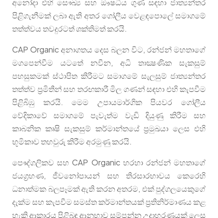
අනෝදා එහි සෞඛ්‍ය සහ ඖෂධීය ගුණ සඳහා ජාත්‍යන්තර
පිළිගැනීමක් ලබා ඇති අතර ගෝලීය වෙළඳපොලේ සමාගමේ
තත්ත්වය තවදුරටත් ශක්තිමත් කරයි.
CAP Organic අනාගතය දෙස බලන විට, රන්ජන් මහතාගේ
මගපෙන්වීම යටතේ නවීන, අධි තාක්‍ෂණික සැකසුම්
පහසුකමක් ස්ථාපිත කිරීමට සමාගමේ සැලසුම් ජාත්‍යන්තර
තත්ත්ව ප්‍රමිතීන් සහ තරඟකාරී මිල ගණන් සඳහා එහි කැපවීම
පිළිබිඹු කරයි. මෙම උපායමාර්ගික පියවර ගෝලීය
වේදිකාවේ සමාගමේ පැවැත්ම වැඩි දියුණු කිරීම සහ
කාබනික කෘෂි සැකසුම් කර්මාන්තයේ ප්‍රමුඛයා ලෙස එහි
භූමිකාව තහවුරු කිරීම අරමුණු කරයි.
පෞද්ගලිකව සහ CAP Organic හරහා රන්ජන් මහතාගේ
ජයග්‍රහණ, ජීවනෝපායන් සහ තිරසාරභාවය කෙරෙහි
ධනාත්මක බලපෑමක් ඇති කරන අතරම, එක් පුද්ගලයෙකුගේ
දැක්ම සහ කැපවීම සමස්ත කර්මාන්තයක් ප්‍රතිනිර්මාණය කළ
හැකි ආකාරය පිළිබඳ ආනුභාව සම්පන්න උදාහරණයක් ලෙස