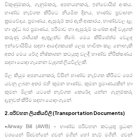
විකුණුම්කරු, ගැනුම්කරු, අපනයනකරු, ඉන්වොයිස් අංකය,
භාණ්ඩ නැව්ගත කිරීමට නියමිත දිනය, භාණ්ඩ ප්‍රවාහන
ක්‍රමවේදය, ප්‍රමාණය, ඇසුරුම් කර ඇති ආකාරය, භාණ්ඩවල දළ
හා ශුද්ධ බර ප්‍රමාණය, පරිමාව හා ඇසුරුම් සංඛේත ආදී වැදගත්
කරුණු රාශියක් ඇතුළත්ව තිබේ. මෙය කිසිසේත්ම වෙළඳ
ඉන්වොයිසිය සඳහා ආදේශකයක් ලෙස භාවිතා කළ නොහැකි
අතර මෙය රේගු නිෂ්කාශන කටයුතු වලදී භාණ්ඩ නිරීක්ෂණය
සඳහා යොදා ගැනෙන වැදගත් ලියවිල්ලකි.
මිල කියුම අපනයනකරු විසින් භාණ්ඩ නැව්ගත කිරීමට පෙර
යවනු ලබන අතර එහි කුමන භාණ්ඩ, කුමන ප්‍රමාණයකින් හා
කුමන මිලක් යටතේ නැව්ගත කෙරේද යන්න ගැනුම්කරු
දැනුවත් කිරීම සඳහා යොදා ගැනේ.
2.පරිවහන ලියකියවිලි (Transportation Documents)
•Airway Bill (AWB) – භාණ්ඩ පරිවහන කටයුතු ප්‍රධාන
වශයෙන් සිදුවන්නේ ගුවන් මගින් හෝ නැව් මගිනි. ගුවන්