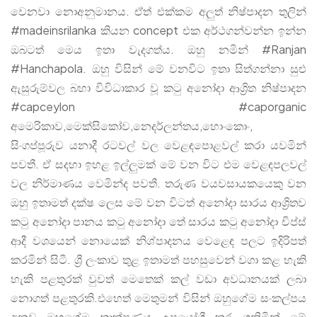
වෙනවා නොඅනුමානය. ඒත් එක්කම අලුත් නිෂ්පාදන තුලින්
#madeinsrilanka කියන concept එක අර්ථගන්වන්න ඉන්න
ඔබටත් මෙය ඉතා වැදගත්ය. ඔහු නමින් #Ranjan
#Hanchapola. ඔහු විසින් මේ වනවිට ඉතා සිත්ගන්නා සුළු
ඇසුරුම්වල බහා විවිධාකාර වූ කටු අනෝදා ආශ්‍රිත නිෂ්පාදන
#capceylon #caporganic
අමෙරිකාව,මෙක්සිකෝව,නෙදර්ලන්තය,හොංකොං,
සිංගප්පූරුව යනාදී රටවල් වල වෙළඳපොළවල් කරා යවමින්
පවතී. ඒ සදහා ඉහළ ඉල්ලුමක් මේ වන විට එම වෙළඳපලවල්
වල නිර්මාණය වෙමින්ද පවතී. තරුණ වයවසායකයෙකු වන
ඔහු ඉතාමත් දක්ෂ ලෙස මේ වන විටත් අනෝදා සාරය ආශ්‍රිතව
කටු අනෝදා පානය කටු අනෝදා තේ සාරය කටු අනෝදා චිප්ස්
ආදී වශයෙන් නොයෙක් නිශ්පාදනය වෙළෙඳ පලට ඉදිරිපත්
කරමින් සිටී. ශ්‍රී ලංකාව තුළ ඉතාමත් පහසුවෙන් වගා කළ හැකි
හැකි පළතුරක් වුවත් මෙතෙක් කල් වඩා අවධානයක් ලබා
නොගත් පළතුරකි.එහෙත් මෙතුමන් විසින් ඔහුගේම සංකල්පය
අනුව ඔහුගේම තාක්ෂණය උපයෝගී කර ගනිමින් මේ