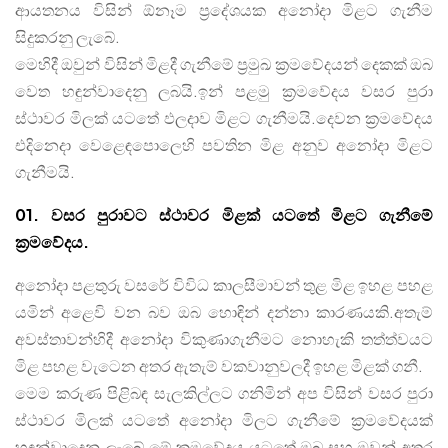
ආයතනය විසින් ඕනෑම ප්‍රදේශයක අනෝදා මිළට ගැනීම
සිදුකරනු ලැබේ.
මෙහිදී ඔවුන් විසින් මිළදී ගැනීමේ ප්‍රමුඛ ක්‍රමවේදයන් දෙකක් ඔබ
වෙත හඳුන්වාදෙනු ලබයි.ඉන් පළමු ක්‍රමවේදය වසර පුරා
ස්ථාවර මිලක් යටතේ ඵලදාව මිළට ගැනීමයි.දෙවන ක්‍රමවේදය
එදිනෙදා වෙළෙඳපොලෙහි පවතින මිළ අනුව අනෝදා මිළට
ගැනීමයි.
01. වසර පුරාවට ස්ථාවර මිළක් යටතේ මිළට ගැනීමේ
ක්‍රමවේදය.
අනෝදා පළතුරු වසරේ විවිධ කාලසීමාවන් තුළ මිළ ඉහළ පහළ
යමින් අළෙවි වන බව ඔබ හොඳින් දන්නා කාරණයකි.අතැම්
අවස්තාවන්හිදී අනෝදා විකුණාගැනීමට නොහැකි තත්ත්වයට
මිළ පහළ වැටෙන අතර ඇතැම් වකවානුවලදී ඉහළ මිළක් ගනී.
මෙම කරුණ පිළිබඳ සැලකිල්ලට ගනිමින් අප විසින් වසර පුරා
ස්ථාවර මිලක් යටතේ අනෝදා මිලට ගැනීමේ ක්‍රමවේදයක්
හඳුන්වාදෙනු ලැබේ.මේ ක්‍රමවේදය යටතේ ඔබ සහ ඔවුන් අතර