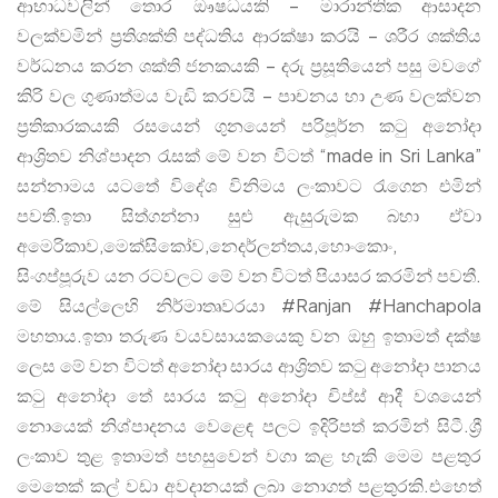
ආභාධවලින් තොර ඖෂධයකි – මාරාන්තික ආසාදන
වලක්වමින් ප්‍රතිශක්ති පද්ධතිය ආරක්ෂා කරයි – ශරීර ශක්තිය
වර්ධනය කරන ශක්ති ජනකයකි – දරු ප්‍රසූතියෙන් පසු මවගේ
කිරි වල ගුණාත්මය වැඩි කරවයි – පාචනය හා උණ වලක්වන
ප්‍රතිකාරකයකි රසයෙන් ගුනයෙන් පරිපූර්න කටු අනෝදා
ආශ්‍රිතව නිශ්පාදන රැසක් මේ වන විටත් “made in Sri Lanka”
සන්නාමය යටතේ විදේශ විනිමය ලංකාවට රැගෙන එමින්
පවතී.ඉතා සිත්ගන්නා සුළු ඇසුරුමක බහා ඒවා
අමෙරිකාව,මෙක්සිකෝව,නෙදර්ලන්තය,හොංකොං,
සිංගප්පූරුව යන රටවලට මේ වන විටත් පියාසර කරමින් පවතී.
මේ සියල්ලෙහි නිර්මාතෘවරයා #Ranjan #Hanchapola
මහතාය.ඉතා තරුණ වයවසායකයෙකු වන ඔහු ඉතාමත් දක්ෂ
ලෙස මේ වන විටත් අනෝදා සාරය ආශ්‍රිතව කටු අනෝදා පානය
කටු අනෝදා තේ සාරය කටු අනෝදා චිප්ස් ආදී වශයෙන්
නොයෙක් නිශ්පාදනය වෙළෙඳ පලට ඉදිරිපත් කරමින් සිටී.ශ්‍රී
ලංකාව තුළ ඉතාමත් පහසුවෙන් වගා කළ හැකි මෙම පළතුර
මෙතෙක් කල් වඩා අවදානයක් ලබා නොගත් පළතුරකි.එහෙත්