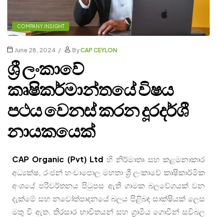
COMPANY INSIGHT
June 28, 2024
By
CAP CEYLON
ශ්‍රී ලංකාවේ
කෘෂිකර්මාන්තයේ විෂය
පථය වෙනස් කරන දූරදර්ශී
නායකයෙක්
CAP Organic (Pvt) Ltd
හි නිර්මාතෘ සහ කළමනාකාර
අධ්‍යක්ෂ, රංජන් හංචාපොල මහතා ශ්‍රී ලංකාවේ කෘෂිකාර්මික
අංශයේ පරිවර්තනය පිටුපස ඇති ගාමක බලවේගයක් වන
දැක්මේ සහ නවෝත්පාදනයේ බලය පිළිබඳ සාක්ෂියක් ලෙස
මතු වී ඇත. තිරසාර භාවිතයන් සහ ග්‍රාමීය ගොවීන් සවිබල