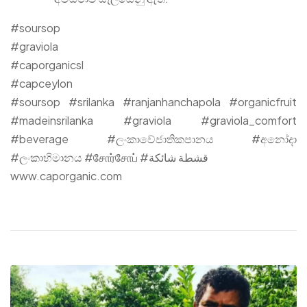
#soursop
#graviola
#caporganicsl
#capceylon
#soursop #srilanka #ranjanhanchapola #organicfruit
#madeinsrilanka #graviola #graviola_comfort
#beverage #ලංකාවේජාතිකපානය #අනෝදා
#ලංකාභිමානය #சோர்சோப் #قشطة شائكة
www.caporganic.com