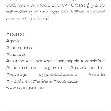
පවතී. ඔහුගේ නායකත්වය සමඟ CAP Organic ශ්‍රී ලංකාවේ
කෘෂිකාර්මික භූ දර්ශනය සඳහා වඩා දීප්තිමත්, සමෘද්ධිමත්
අනාගතයක් සඳහා මග පාදයි.
#soursop
#graviola
#caporganicsl
#capceylon
#soursop #srilanka #ranjanhanchapola #organicfruit
#madeinsrilanka #graviola #graviola_comfort
#beverage #ලංකාවේජාතිකපානය #අනෝදා
#ලංකාභිමානය #சோர்சோப் #قشطة شائكة
www.caporganic.com