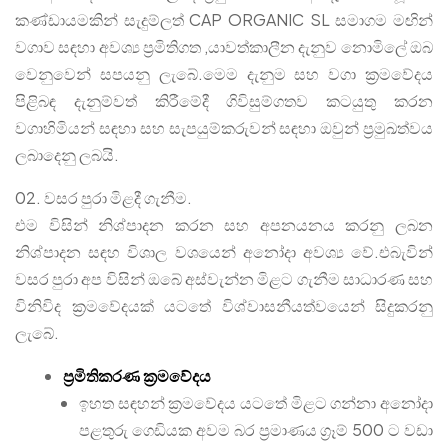
කණ්ඩායමකින් සැදුම්ලත් CAP ORGANIC SL සමාගම මඟින්
වගාව සඳහා අවශ්‍ය ප්‍රමිතිගත ,යාවත්කාලීන දැනුව නොමිලේ ඔබ
වෙනුවෙන් සපයනු ලැබේ.මෙම දැනුම සහ වගා ක්‍රමවේදය
පිළිබඳ දැනුම්වත් කිරීමේදී ගිවිසුම්ගතව කටයුතු කරන
වගාහිමියන් සඳහා සහ සැපයුම්කරුවන් සඳහා ඔවුන් ප්‍රමුඛත්වය
ලබාදෙනු ලබයි.
02. වසර පුරා මිළදී ගැනීම.
එම විසින් නිශ්පාදන කරන සහ අපනයනය කරනු ලබන
නිශ්පාදන සඳහ විශාල වශයෙන් අනෝදා අවශ්‍ය වේ.එබැවින්
වසර පුරා අප විසින් ඔබේ අස්වැන්න මිළට ගැනීම සාධාරණ සහ
විනිවිද ක්‍රමවේදයක් යටතේ විශ්වාසනීයත්වයෙන් සිදුකරනු
ලැබේ.
ප්‍රමිතිකරණ ක්‍රමවේදය
ඉහත සඳහන් ක්‍රමවේදය යටතේ මිළට ගන්නා අනෝදා
පළතුරු ගෙඩියක අවම බර ප්‍රමාණය ග්‍රෑම් 500 ට වඩා