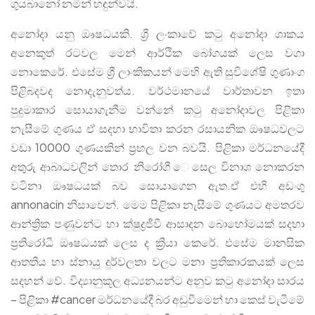
ගුයබානෝ නමින් හඳුන්වයි.
අනෝදා යනු ඖෂධයකි. ශ්‍රී ලංකාවේ කටු අනෝදා ශාකය
අනෙකුත් රටවල මෙන් ආර්ථික බෝගයක් ලෙස වගා
නොකෙරේ. එසේම ශ්‍රී ලාංකිකයන් මෙහි ඇති සුවිශේෂි ගුණාංග
පිළිබදවද නොදැනුවත්ය. වර්ථමානයේ වාර්තාවන ඉතා
පුදුමාකාර සොයාගැනීම වන්නේ කටු අනෝදාවල පිළිකා
නැසීමේ ගුණය ඒ සදහා භාවිතා කරන රසායනික ඖෂධවලට
වඩා 10000 ගුණයකින් ප්‍රභල වන බවයි. පිළිකා මර්ධනයේදී
අතුරු ආබාධවලින් තොර නිරෝගී ෙසෙල විනාශ නොකරන
වටිනා ඖෂධයක් බව සොයාගෙන ඇත.ඒ එහි අඩංගු
annonacin නිසාවෙන්. මෙම පිළිකා නැසීමේ ගුණයට අමතරව
ආන්ත්‍රික පණුවන්ට හා ක්ෂුද්‍රජීවී ආසාදන බොහෝමයක් සදහා
ප්‍රතිරෝධී ඖෂධයක් ලෙස ද ක්‍රියා කෙරේ. එසේම මානසික
ආතතිය හා ස්නායු දුර්වලතා වලට මනා ප්‍රතිකාරකයක් ලෙස
සදහන් වේ. විද්‍යානුකූල අධ්‍යනයන්ට අනුව කටු අනෝදා සාරය
– පිළිකා #cancer මර්ධනයේදී බර අඩුවීමෙන් හා කෙස් වැටීමේ