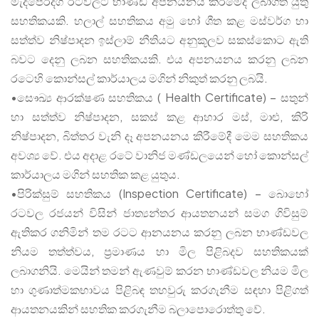
මැදපෙරදිග රටවලට භාණ්ඩ අපනයනය කිරීමේදී ලබාගත යුතු
සහතිකයකි. හලාල් සහතිකය අමු හෝ ශීත කළ මස්වර්ග හා
සත්ත්ව නිෂ්පාදන ඉස්ලාම් නීතියට අනුකූලව සකස්කොට ඇති
බවට දෙනු ලබන සහතිකයකි. එය අපනයනය කරනු ලබන
රටෙහි කොන්සල් කාර්යාලය මගින් නිකුත් කරනු ලබයි.
•සෞඛ්‍ය ආරක්ෂණ සහතිකය ( Health Certificate) – සතුන්
හා සත්ත්ව නිෂ්පාදන, සකස් කළ ආහාර මස්, මාළු, කිරි
නිෂ්පාදන, බිත්තර වැනි දෑ අපනයනය කිරීමේදී මෙම සහතිකය
අවශ්‍ය වේ. එය අදාළ රටේ වානිජ මණ්ඩලයෙන් හෝ කොන්සල්
කාර්යාලය මගින් සහතික කළ යුතුය.
•පිරික්සුම් සහතිකය (Inspection Certificate) – බොහෝ
රටවල රජයන් විසින් ජාත්‍යන්තර ආයතනයන් සමග ගිවිසුම්
ඇතිකර ගනිමින් තම රටට ආනයනය කරනු ලබන භාණ්ඩවල
නියම තත්ත්වය, ප්‍රමාණය හා මිල පිළිබදව සහතිකයක්
ලබාගනියි. මෙයින් තමන් ඇණවුම් කරන භාණ්ඩවල නියම මිල
හා ගුණාත්මකභාවය පිළිබඳ තහවුරු කරගැනීම සඳහා පිළිගත්
ආයතනයකින් සහතික කරගැනීම බලාපොරොත්තු වේ.