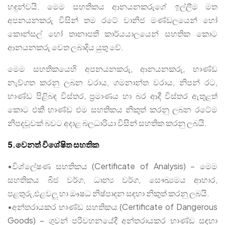
හඳුන්වයි. මෙම සහතිකය ආනයනකරුගේ ඉල්ලීම මත
අපනයනකරු විසින් තම රටේ වානිජ මණ්ඩලයෙන් හෝ
කොන්සල් හෝ තානාපති කාර්යයාලයෙන් සහතික කොට
ආනයනකරු වෙත ලබාදිය යුතු වේ.
මෙම සහතිකයෙහි අපනයනකරු, ආනයනකරු, භාණ්ඩ
නැව්ගත කරනු ලබන වරාය, ගමනාන්ත වරාය, නිපන් රට,
භාණ්ඩ පිළිබඳ විස්තර, ප්‍රමාණය හා බර ආදී විස්තර ඇතුළත්
කොට එකී භාණ්ඩ එම සහතිකය නිකුත් කරනු ලබන රටේම
නිපදවූවක් බවට අදාළ බලධාරියා විසින් සහතික කරනු ලබයි.
5.වෙනත් විශේෂිත සහතික
•විශ්ලේෂණ සහතිකය (Certificate of Analysis) – මෙම
සහතිකය බීජ වර්ග, ධාන්‍ය වර්ග, සෞඛ්‍යමය ආහාර,
පළතුරු,එළවලු හා ඖෂධ නිෂ්පාදන සඳහා නිකුත් කරනු ලබයි.
•අන්තරායකර භාණ්ඩ සහතිකය (Certificate of Dangerous
Goods) – ගුවන් පරිවහනයේදී අන්තරායකර භාණ්ඩ සඳහා