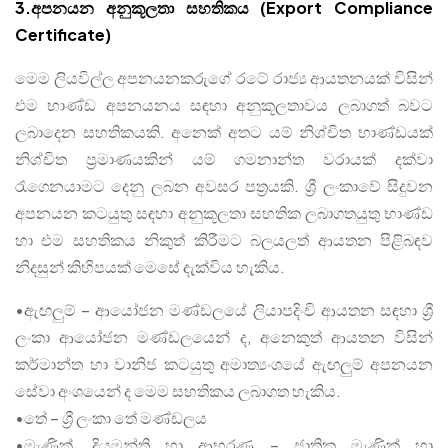
3.අපනයන අනුකූලතා සහතිකය (Export Compliance
Certificate)
මෙම ලියවිල්ල අපනයනකරුගේ රටේ රාජ්‍ය ආයතනයක් විසින්
එම භාණ්ඩ අපනයනය සඳහා අනුකූලතාවය ලබාගත් බවට
ලබාදෙන සහතිකයකි. අනෙක් අතට යම් නිශ්චිත භාණ්ඩයක්
නිශ්චිත ප්‍රමාණයකින් යම් ගමනාන්ත වරායක් දක්වා
රැගෙනයාමට දෙනු ලබන අවසර පත්‍රයකි. ශ්‍රී ලංකාවේ සිදුවන
අපනයන කටයුතු සඳහා අනුකූලතා සහතික ලබාගතයුතු භාණ්ඩ
හා එම සහතිකය නිකුත් කිරීමට බලයලත් ආයතන පිළිබඳව
නිදසුන් කිහිපයක් මෙසේ දැක්විය හැකිය.
•ඇඟලුම් – ආයෝජන මණ්ඩලයේ ලියාපදිංචි ආයතන සඳහා ශ්‍රී
ලංකා ආයෝජන මණ්ඩලයෙන් ද, අනෙකුත් ආයතන විසින්
කර්මාන්ත හා වානිජ කටයුතු අමාත්‍යංශයේ ඇඟලුම් අපනයන
සේවා අංශයෙන් ද මෙම සහතිකය ලබාගත හැකිය.
•තේ – ශ්‍රී ලංකා තේ මණ්ඩලය
•මැණික්, දියමන්ති හා ආභරණ – ජාතික මැණික් හා