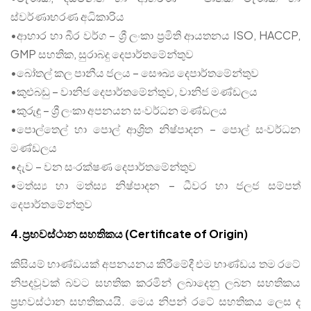
ස්වර්ණාභරණ අධිකාරිය
•ආහාර හා බීර වර්ග – ශ්‍රී ලංකා ප්‍රමිති ආයතනය ISO, HACCP,
GMP සහතික, සුරාබදු දෙපාර්තමේන්තුව
•බෝතල් කල පානීය ජලය – සෞඛ්‍ය දෙපාර්තමේන්තුව
•කුළුබඩු – වානිජ දෙපාර්තමේන්තුව, වානිජ මණ්ඩලය
•කුරුඳු – ශ්‍රී ලංකා අපනයන සංවර්ධන මණ්ඩලය
•පොල්තෙල් හා පොල් ආශ්‍රිත නිෂ්පාදන – පොල් සංවර්ධන
මණ්ඩලය
•දැව – වන සංරක්ෂණ දෙපාර්තමේන්තුව
•මත්ස්‍ය හා මත්ස්‍ය නිෂ්පාදන – ධීවර හා ජලජ සම්පත්
දෙපාර්තමේන්තුව
4.ප්‍රභවස්ථාන සහතිකය (Certificate of Origin)
කිසියම් භාණ්ඩයක් අපනයනය කිරීමේදී එම භාණ්ඩය තම රටේ
නිපදවූවක් බවට සහතික කරමින් ලබාදෙනු ලබන සහතිකය
ප්‍රභවස්ථාන සහතිකයයි. මෙය නිපන් රටේ සහතිකය ලෙස ද