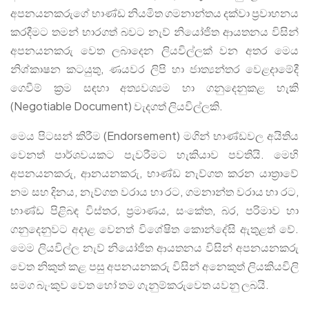
අපනයනකරුගේ භාණ්ඩ නියමිත ගමනාන්තය දක්වා ප්‍රවාහනය
කරදීමට තමන් භාරගත් බවට නැව් නියෝජිත ආයතනය විසින්
අපනයනකරු වෙත ලබාදෙන ලියවිල්ලක් වන අතර මෙය
නිශ්කාෂන කටයුතු, ණයවර ලිපි හා ජාත්‍යන්තර වෙළදාමේදී
ගෙවීම් ක්‍රම සඳහා අත්‍යවශ්‍යම හා ගනුදෙනුකළ හැකි
(Negotiable Document) වැදගත් ලියවිල්ලකි.
මෙය පිටසන් කිරීම (Endorsement) මගින් භාණ්ඩවල අයිතිය
වෙනත් පාර්ශවයකට පැවරීමට හැකියාව පවතියි. මෙහි
අපනයනකරු, ආනයනකරු, භාණ්ඩ නැව්ගත කරන යාත්‍රාවේ
නම සහ දිනය, නැව්ගත වරාය හා රට, ගමනාන්ත වරාය හා රට,
භාණ්ඩ පිළිබඳ විස්තර, ප්‍රමාණය, සංකේත, බර, පරිමාව හා
ගනුදෙනුවට අදාළ වෙනත් විශේෂිත කොන්දේසි ඇතුළත් වේ.
මෙම ලියවිල්ල නැව් නියෝජිත ආයතනය විසින් අපනයනකරු
වෙත නිකුත් කළ පසු අපනයනකරු විසින් අනෙකුත් ලියකියවිලි
සමග බැංකුව වෙත හෝ තම ගැනුම්කරුවෙත යවනු ලබයි.