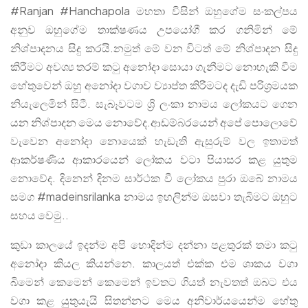
#Ranjan #Hanchapola මහතා විසින් ඔහුගේම සංකල්පය
අනුව ඔහුගේම තාක්ෂණය උපයෝගී කර ගනිමින් මේ
නිශ්පාදනය සිදු කරයි.නමුත් මේ වන විටත් මේ නිශ්පාදන සිදු
කිරීමට අවශ්‍ය තරම් කටු අනෝදා සොයා ගැනීමට නොහැකි වීම
හේතුවෙන් ඔහු අනෝදා වගාව ව්‍යාප්ත කිරීමටද දැඩි පරිශ්‍රමයක
නියැලෙමින් සිටී. සැබෑවටම ශ්‍රි ලංකා නාමය ලෝකයට ගෙන
යන නිශ්පාදන මෙය නොවේද.ආඩම්බරයෙන් අපේ පොලොවේ
වැවෙන අනෝදා නොයෙක් හැඩැති ඇසුරුම් වල ඉතාමත්
ආකර්ෂණීය ආකාරයෙන් ලෝකය වටා පියාසර කළ යුතුම
නොවේද. දිනෙන් දිනම සාර්ථක වී ලෝකය පුරා ඔබේ නාමය
සමග #madeinsrilanka නාමය ඉහලින්ම ඔසවා තැබීමට ඔහුට
සහය වෙමු..
කුඩා කාලයේ ඉදන්ම අපි හොදින්ම දන්නා පළතුරක් තමා කටු
අනෝදා කියල කියන්නෙ. කාලයත් එක්ක එම ශාකය වගා
බිමෙන් කෙමෙන් කෙමෙන් ඉවතට ගියත් නැවතත් ඔබට එය
වගා කළ යුතුයැයි සිතන්නට මෙය අනිවාර්යයෙන්ම හේතු