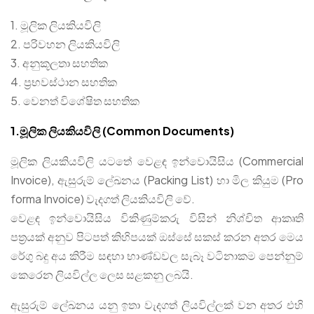
1. මූලික ලියකියවිලි
2. පරිවහන ලියකියවිලි
3. අනුකූලතා සහතික
4. ප්‍රභවස්ථාන සහතික
5. වෙනත් විශේෂිත සහතික
1.මූලික ලියකියවිලි (Common Documents)
මූලික ලියකියවිලි යටතේ වෙළඳ ඉන්වොයිසිය (Commercial
Invoice), ඇසුරුම් ලේඛනය (Packing List) හා මිල කියුම (Pro
forma Invoice) වැදගත් ලියකියවිලි වේ.
වෙළඳ ඉන්වොයිසිය විකිණුම්කරු විසින් නිශ්චිත ආකෘති
පත්‍රයක් අනුව පිටපත් කිහිපයක් ඔස්සේ සකස් කරන අතර මෙය
රේගු බදු අය කිරීම සඳහා භාණ්ඩවල සැබෑ වටිනාකම පෙන්නුම්
කෙරෙන ලියවිල්ල ලෙස සළකනු ලබයි.
ඇසුරුම් ලේඛනය යනු ඉතා වැදගත් ලියවිල්ලක් වන අතර එහි