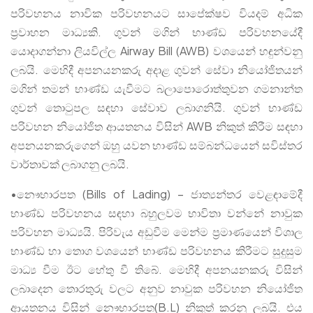
පරිවහනය නාවික පරිවහනයට සාපේක්ෂව වියදම් අධික
ප්‍රවාහන මාධ්‍යකි. ගුවන් මගින් භාණ්ඩ පරිවහනයේදී
යොදාගන්නා ලියවිල්ල Airway Bill (AWB) වශයෙන් හඳුන්වනු
ලබයි. මෙහිදී අපනයනකරු අදාළ ගුවන් සේවා නියෝජිතයන්
මගින් තමන් භාණ්ඩ යැවීමට බලාපොරොත්තුවන ගමනාන්ත
ගුවන් තොටුපල සඳහා සේවාව ලබාගනියි. ගුවන් භාණ්ඩ
පරිවහන නියෝජිත ආයතනය විසින් AWB නිකුත් කිරීම සඳහා
අපනයනකරුගෙන් ඔහු යවන භාණ්ඩ සම්බන්ධයෙන් සවිස්තර
වාර්තාවක් ලබාගනු ලබයි.
•නෞභාරපත (Bills of Lading) – ජාත්‍යන්තර වෙළඳාමේදී
භාණ්ඩ පරිවහනය සඳහා බහුලවම භාවිතා වන්නේ නාවුක
පරිවහන මාධ්‍යයි. පිරිවැය අඩුවීම මෙන්ම ප්‍රමාණයෙන් විශාල
භාණ්ඩ හා තොග වශයෙන් භාණ්ඩ පරිවහනය කිරීමට සුදුසුම
මාධ්‍ය වීම ඊට හේතු වී තිබේ. මෙහිදී අපනයනකරු විසින්
ලබාදෙන තොරතුරු වලට අනුව නාවුක පරිවහන නියෝජිත
ආයතනය විසින් නෞභාරපත(B.L) නිකුත් කරනු ලබයි. එය