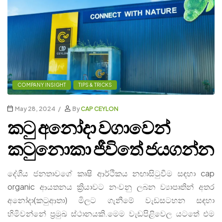
COMPANY INSIGHT
TIPS & TRICKS
May 28, 2024
By
CAP CEYLON
කටු අනෝදා වගාවෙන්
කටුනොකා ජීවිතේ ජයගන්න
දේශීය ජනතාවගේ කෘෂි ආර්ථිකය නඟාසිටුවීම සඳහා cap
organic ආයතනය ක්‍රියාවට නංවනු ලබන ව්‍යාපෘතින් අතර
අනෝදා(කටුආතා) මිලට ගැනීමේ වැඩසටහන සඳහා
හිමිවන්නේ ප්‍රමුඛ ස්ථානයකි.මෙම වැඩපිළිවෙල යටතේ එම