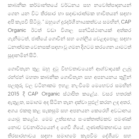
කාබනික කර්මාන්තයේ වර්ධනය සහ නවෝත්පාදනයන්
ගෙන යන විට තිරසාර හා සදාචාරාත්මක භාවිතයන් සඳහා
අපි කැපවී සිටිමු.” ඔහුගේ දූරදර්ශී නායකත්වය සමඟින්, CAP
Organic ඊටත් වඩා විශාල සන්ධිස්ථානයක් අත්කර
ගැනීමටත්, ජාතියේ ගොවීන් සහ ගෝලීය වෙළඳපොළ සඳහා
ධනාත්මක වෙනසක් සඳහා වූ ගමන දිගටම කරගෙන යාමටත්
සූදානමින් සිටී.
ගොවිතැන තුළ ඔහු දුටු විභවතාවයෙන් ආශ්වාදයක් ලැබූ
රන්ජන් මහතා කාබනික ගොවිතැන සහ අපනයනය තුළින්
පලතුරු වල වටිනාකම ඉහළ නැංවීමේ මෙහෙවර සමඟින්
2015 දී CAP Organic ස්ථාපිත කළේය. වසර හතරක්
ඇතුළත, සමාගම අද සිටින තැන දක්වා පුළුල් කරන ලද අතර,
අගය එකතු කළ සැකසුම් සහ අපනයන කෙරෙහි අවධානය
යොමු කළේය. මෙම උත්සාහය සංකේතාත්මකව පමණක්
නොව වචනාර්ථයෙන් ද ගෙවී ගියේ, ගුණාත්මකභාවය සහ
තිරසාරභාවය සඳහා සමාගමේ කැපවීම දේශීයව සහ