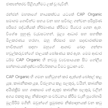
ජාත්‍යන්තරව පිළිගැනීමට ලක් වූ බැවිනි.
රන්ජන් මහතාගේ නායකත්වය යටතේ CAP Organic
සමාගම ගොවීන්ට සහය වන සහ සවිබල ගන්වන පරිපූර්ණ
පරිසර පද්ධතියක් නිර්මාණය කිරීමට පියවර ගෙන ඇත.
විශේෂ පුහුණු වැඩසටහන්, මූල්‍ය ආධාර සහ සහතික
මිලකරණය හරහා, ඔහු තිරසාර සහ සදාචාරාත්මක
භාවිතයන් සඳහා ඔහුගේ ආශාව බෙදා ගන්නා
හවුල්කරුවන්ගේ ජාලයක් පෝෂණය කර ඇත. මෙම ආචාර
ධර්ම CAP Organic හි නවමු ව්‍යවසායයක සිට ගෝලීය
සන්නාමයක් දක්වා පරිවර්තනය වීමට ප්‍රධාන වේ.
CAP Organic හි ගමන සනිටුහන් කර ඇත්තේ බෝතල් කළ
යුෂ, කාබනීකෘත යුෂ, විජලනය කළ පලතුරු, වයින්, කාබනික
අයිස්ක්‍රීම් සහ ශාකසාර තේ ඇතුළු කාබනික පලතුරු වලින්
අගය එකතු කළ නිෂ්පාදන සංවර්ධනය කිරීම වැනි පුරෝගාමී
මුලපිරීම් මගිනි. ඔවුන්ගේ ප්‍රමුඛතම නිෂ්පාදනයක් වන කටු